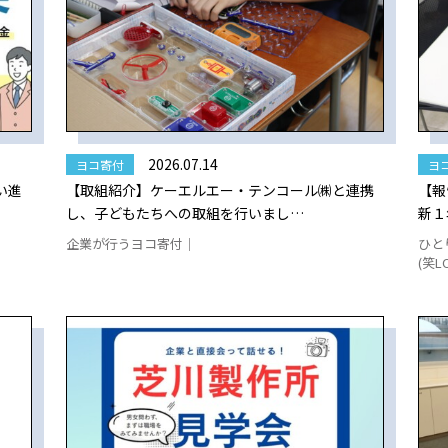
2026.07.14
ヨコ寄付
ヨ
い進
【取組紹介】ケーエルエー・テンコール㈱と連携
【報
し、子どもたちへの取組を行いまし…
新１
企業が行うヨコ寄付｜
ひと
(笑